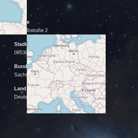
Straße
Schloßstraße 2
Stadt
08538 Geilsdorf
Bundesland
Sachsen
Land
Deutschland