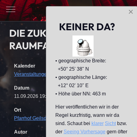
Mobile Menu Toggle
×
KEINER DA?
DIE ZUKUNFT DER
RAUMFAHRT
• geographische Breite:
Kalender
+50° 25' 38" N
Veranstaltungen
• geographische Länge:
+12° 02' 10" E
Datum
• Höhe über NN: 463 m
11.09.2026
19:00
-
21:00
Hier veröffentlichen wir in der
Ort
Regel kurzfristig, wann wir da
Pfarrhof Geilsdorf
[Sternwarte]
sind. Schaut bei
klarer
Sicht
bzw.
der
Seeing
Vorhersage
gern öfter
Autor