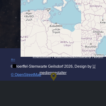
Impressum
|
Datenschutzerklärung
|
LogIn
+
−
© Doerffel-Sternwarte Geilsdorf 2026, Design by
].[
mediengestalter
© OpenStreetMap