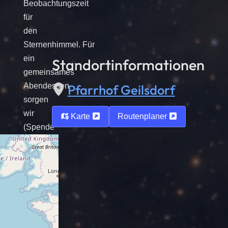
Beobachtungszeit
für
den
Sternenhimmel. Für
ein
Standortinformationen
gemeinsames
Abendessen
Pfarrhof Geilsdorf
sorgen
wir
Karte
Routenplaner
(Spende
erbeten).
Wir
freuen
uns
auf
die