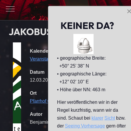
Mobile Menu Toggle
KEINER DA?
JAKOBUS-ASTRO-KIDS
Kalender
• geographische Breite:
Veranstaltungen
+50° 25' 38" N
Datum
• geographische Länge:
12.03.2026
17:00
-
19:00
+12° 02' 10" E
• Höhe über NN: 463 m
Ort
Pfarrhof Geilsdorf
[Sternwarte]
Hier veröffentlichen wir in der
Regel kurzfristig, wann wir da
Autor
sind. Schaut bei
klarer
Sicht
bzw.
Benjamin Mende
der
Seeing
Vorhersage
gern öfter