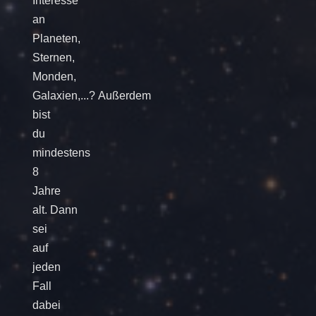
Interesse
an
Planeten,
Sternen,
Monden,
Galaxien,...? Außerdem
bist
du
mindestens
8
Jahre
alt. Dann
sei
auf
jeden
Fall
dabei