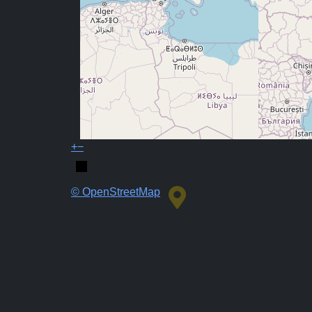
+
−
© OpenStreetMap