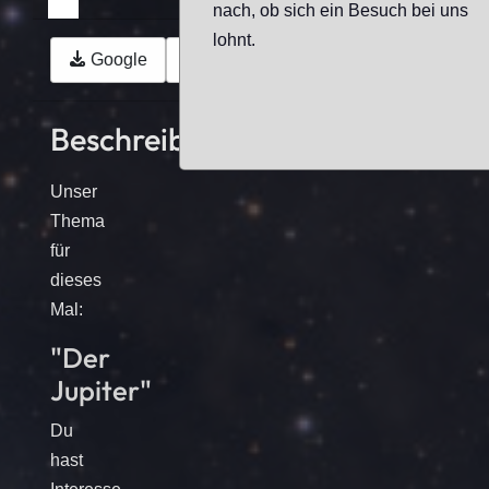
nach, ob sich ein Besuch bei uns
lohnt.
Google
Outlook (.ics)
Beschreibung
Unser
Thema
für
dieses
Mal:
"Der
Jupiter"
Du
hast