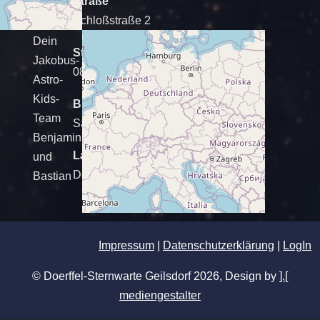
Straße
mit
Schloßstraße 2
dir!
Dein
Stadt
Jakobus-
08538 Geilsdorf
Astro-
Kids-
Bundesland
Team
Sachsen
Benjamin
Land
und
Deutschland
Bastian
Impressum
|
Datenschutzerklärung
|
LogIn
© Doerffel-Sternwarte Geilsdorf 2026, Design by
].[
mediengestalter