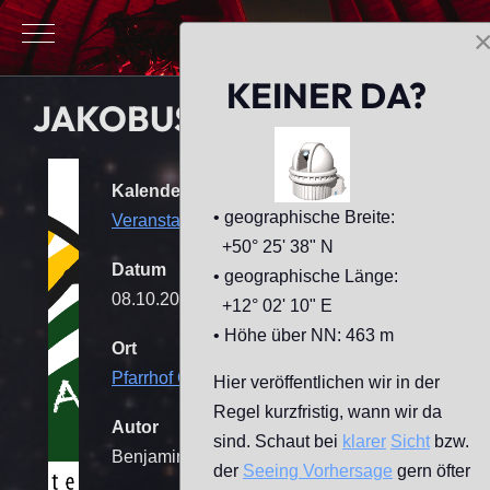
Mobile Menu Toggle
KEINER DA?
JAKOBUS-ASTRO-KIDS
Kalender
• geographische Breite:
Veranstaltungen
+50° 25' 38" N
Datum
• geographische Länge:
08.10.2026
17:00
-
19:00
+12° 02' 10" E
• Höhe über NN: 463 m
Ort
Pfarrhof Geilsdorf
[Sternwarte]
Hier veröffentlichen wir in der
Regel kurzfristig, wann wir da
Autor
sind. Schaut bei
klarer
Sicht
bzw.
Benjamin Mende
der
Seeing
Vorhersage
gern öfter