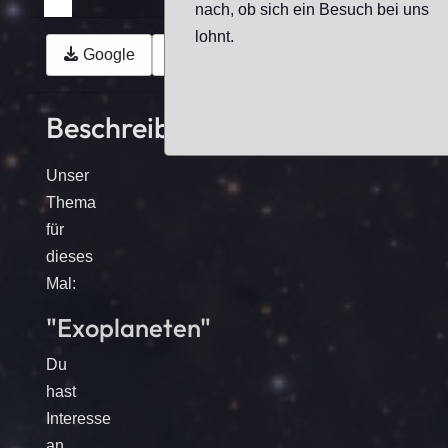
nach, ob sich ein Besuch bei uns
lohnt.
Google
Outlook (.ics)
Beschreibung
Unser
Thema
für
dieses
Mal:
"Exoplaneten"
Du
hast
Interesse
an