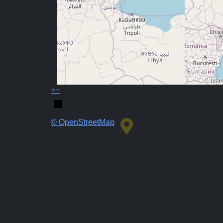
+
−
© OpenStreetMap