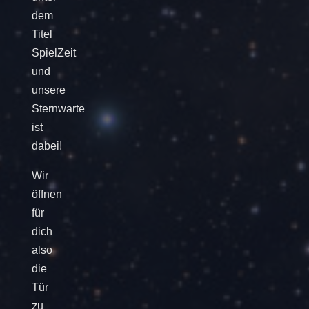
dem
Titel
SpielZeit
und
unsere
Sternwarte
ist
dabei!
Wir
öffnen
für
dich
also
die
Tür
zu