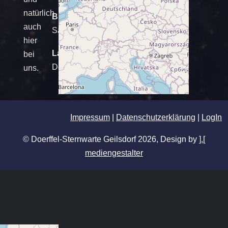
natürlich
Bundesland
auch
Sachsen
hier
Land
bei
Deutschland
uns.
Impressum
|
Datenschutzerklärung
|
LogIn
© Doerffel-Sternwarte Geilsdorf 2026, Design by
].[
mediengestalter