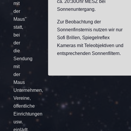
ca. 20:30Uhr MESZ bei
mit
Sonnenuntergang.
der
Maus"
Zur Beobachtung der
statt,
Sonnenfinsternis nutzen wir nur
bei
Sofi Brillen, Spiegelreflex
der
Kameras mit Teleobjektiven und
die
entsprechenden Sonnenfiltern.
Sendung
mit
der
Maus
Unternehmen,
Vereine,
öffentliche
Einrichtungen
usw.
einlädt,