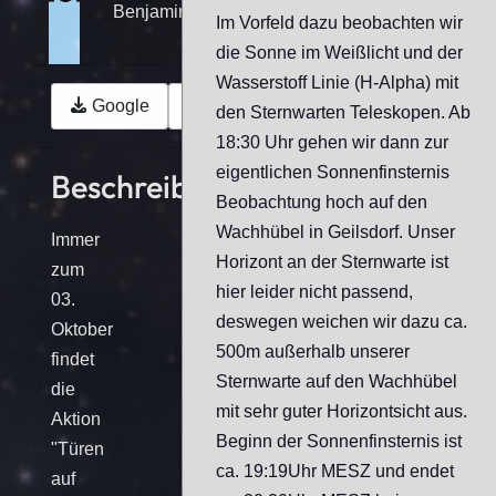
Benjamin Mende
Im Vorfeld dazu beobachten wir
die Sonne im Weißlicht und der
Wasserstoff Linie (H-Alpha) mit
Google
Outlook (.ics)
den Sternwarten Teleskopen. Ab
18:30 Uhr gehen wir dann zur
eigentlichen Sonnenfinsternis
Beschreibung
Beobachtung hoch auf den
Wachhübel in Geilsdorf. Unser
Immer
Horizont an der Sternwarte ist
zum
hier leider nicht passend,
03.
deswegen weichen wir dazu ca.
Oktober
500m außerhalb unserer
findet
Sternwarte auf den Wachhübel
die
mit sehr guter Horizontsicht aus.
Aktion
Beginn der Sonnenfinsternis ist
"Türen
ca. 19:19Uhr MESZ und endet
auf