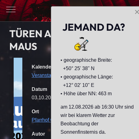
Mobile Menu Toggle
JEMAND DA?
TÜREN AUF MIT DER
MAUS
• geographische Breite:
Kalender
+50° 25' 38" N
Veranstaltungen
• geographische Länge:
+12° 02' 10" E
Datum
• Höhe über NN: 463 m
03.10.2025
15:00
-
21:00
am 12.08.2026 ab 16:30 Uhr sind
Ort
wir bei klarem Wetter zur
Pfarrhof Geilsdorf
[Sternwarte]
Beobachtung der
Sonnenfinsternis da.
Autor