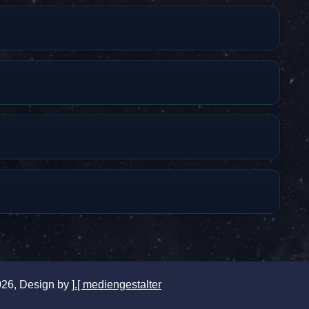
2026, Design by
].[ mediengestalter