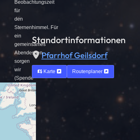
Beobachtungszeit
für
den
Sternenhimmel. Für
ein
Standortinformationen
gemeinsames
Abendessen
Pfarrhof Geilsdorf
sorgen
wir
Karte
Routenplaner
(Spende
erbeten).
Wir
freuen
uns
auf
die