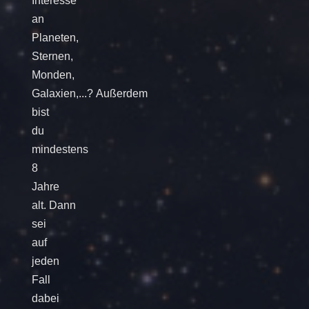
Interesse
an
Planeten,
Sternen,
Monden,
Galaxien,...? Außerdem
bist
du
mindestens
8
Jahre
alt. Dann
sei
auf
jeden
Fall
dabei