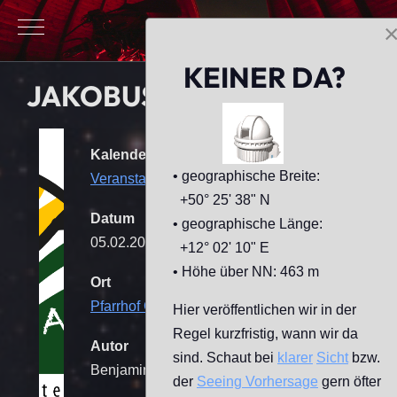
Mobile Menu Toggle
KEINER DA?
JAKOBUS-ASTRO-KIDS
Kalender
• geographische Breite:
Veranstaltungen
+50° 25' 38" N
Datum
• geographische Länge:
05.02.2026
17:00
-
19:00
+12° 02' 10" E
• Höhe über NN: 463 m
Ort
Pfarrhof Geilsdorf
[Sternwarte]
Hier veröffentlichen wir in der
Regel kurzfristig, wann wir da
Autor
sind. Schaut bei
klarer
Sicht
bzw.
Benjamin Mende
der
Seeing
Vorhersage
gern öfter