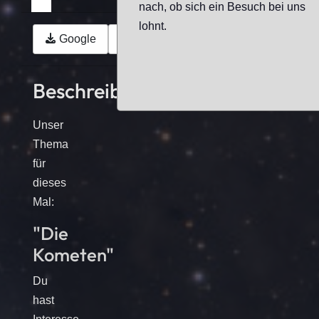
nach, ob sich ein Besuch bei uns
lohnt.
Google
Outlook (.ics)
Beschreibung
Unser
Thema
für
dieses
Mal:
"Die
Kometen"
Du
hast