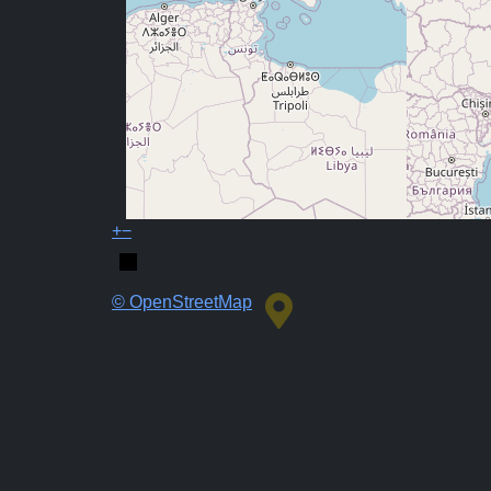
+
−
© OpenStreetMap