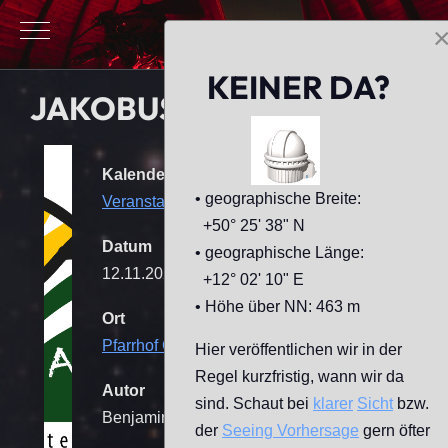
Mobile Menu Toggle
KEINER DA?
JAKOBUS-ASTRO-KIDS
Kalender
• geographische Breite:
Veranstaltungen
+50° 25' 38" N
Datum
• geographische Länge:
12.11.2026
17:00
-
19:00
+12° 02' 10" E
• Höhe über NN: 463 m
Ort
Pfarrhof Geilsdorf
[Sternwarte]
Hier veröffentlichen wir in der
Regel kurzfristig, wann wir da
Autor
sind. Schaut bei
klarer
Sicht
bzw.
Benjamin Mende
der
Seeing
Vorhersage
gern öfter