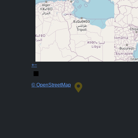
+
−
© OpenStreetMap