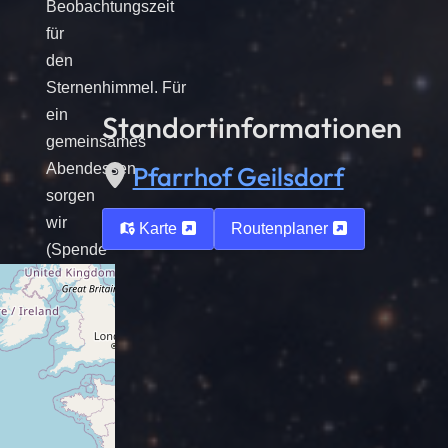
Beobachtungszeit
für
den
Sternenhimmel. Für
ein
Standortinformationen
gemeinsames
Abendessen
Pfarrhof Geilsdorf
sorgen
wir
Karte
Routenplaner
(Spende
erbeten).
Wir
freuen
uns
auf
die