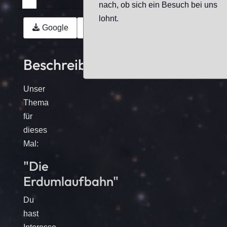
nach, ob sich ein Besuch bei uns
lohnt.
Google
Outlook (.ics)
Beschreibung
Unser
Thema
für
dieses
Mal:
"Die
Erdumlaufbahn"
Du
hast