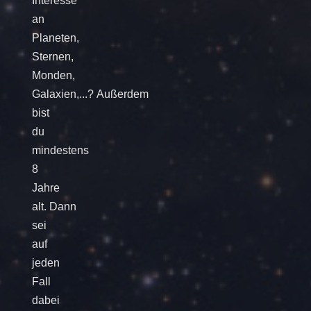
Interesse
an
Planeten,
Sternen,
Monden,
Galaxien,...? Außerdem
bist
du
mindestens
8
Jahre
alt. Dann
sei
auf
jeden
Fall
dabei